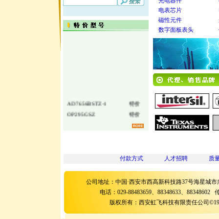
光电器件
电表芯片
磁性元件
数字面板表头
AD7656BSTZ-1
特价
OP295GSZ
特价
ADSP-21060LKS-...
特价
42118-024
特价
42118-012
特价
42094-005
特价
付款方式
人才招聘
质
42095-024
特价
42094-012
特价
公司地址：中国·西安市西高新科技路37号海星城市广
42094-015
特价
电话：029-88483659、88348633、88348602 传真：
42094-024
特价
版权所有：西安虹飞科技有限责任公司©1999-2024 Copy
42095-005
特价
42095-012
特价