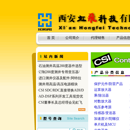
首 页
公司简介
代理销售
产品信
·
石油测井高温200度器件选型
·
订制200度测井专用变压器/
·
进口测井仪器及配件:阿特拉
保护元件/防雷产品
·
测井用高温/高压电源模块
运算放大器
·
CSI SDC/RDC直接替换ADI/D
乘/除法器
·
AD-DSP系列开发工具现货优
对数放大器
·
CSI董事长及总经理会见虹飞
电压参考源
传感器/变送器
加速度计/陀螺仪
单片机及MCU