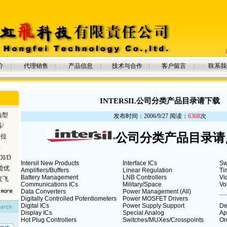
介
代理销售
产品信息
技术与合作
客户留言
联系我
INTERSIL公司分类产品目录请下载
选型
发布时间：2006/9/27 阅读：
6368
次
/
公司分类产品目录请
特拉
块
I/D
Intersil New Products
Interface ICs
Sw
货优
Amplifiers/Buffers
Linear Regulation
Ti
Battery Management
LNB Controllers
Vi
虹飞
Communications ICs
Military/Space
Vo
Data Converters
Power Management
(All)
Digitally Controlled Potentiometers
Power MOSFET Drivers
Digital ICs
Power Supply Support
De
Display ICs
Special Analog
Ap
Hot Plug Controllers
Switches/MUXes/Crosspoints
Or