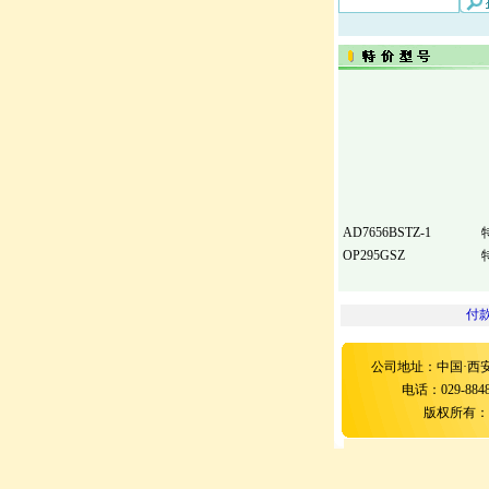
AD7656BSTZ-1
OP295GSZ
ADSP-21060LKS-...
42118-024
付
42118-012
42094-005
公司地址：中国·西安
42095-024
电话：029-88483
42094-012
版权所有：西安虹
42094-015
42094-024
42095-005
42095-012