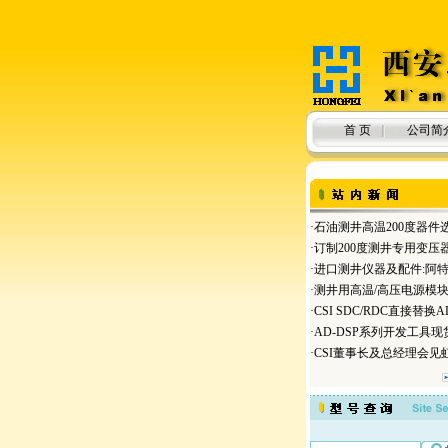
首 页
公司简
·
石油测井高温200度器件
·
订制200度测井专用变压器
·
进口测井仪器及配件:阿
·
测井用高温/高压电源模
·
CSI SDC/RDC直接替换AD
·
AD-DSP系列开发工具现
·
CSI董事长及总经理会见