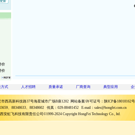
特价
特价
特价
特价
款方式
人才招聘
质量承诺
厂商查询
典型应用
企
特价
特价
市西高新科技路37号海星城市广场B座1202 网站备案/许可证号：
陕ICP备18018162号
特价
659、88348633、88348602 传真：029-88481452 E-mail：sales@hongfei.com.cn
特价
飞科技有限责任公司©1999-2024 Copyright HongFei Technology Co., ltd.
特价
特价
特价
特价