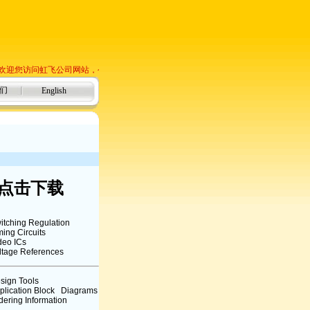
欢迎您访问虹飞公司网站，今天是
2026年8月8日 星期六 ！
们
English
点击下载
itching Regulation
ming Circuits
deo ICs
ltage References
sign Tools
plication Block Diagrams
dering Information